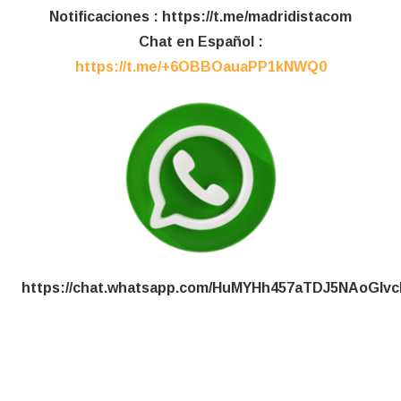
Notificaciones : https://t.me/madridistacom
Chat en Español :
https://t.me/+6OBBOauaPP1kNWQ0
https://chat.whatsapp.com/HuMYHh457aTDJ5NAoGIvc